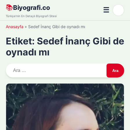
Skip
📚
Biyografi.co
☰
🌙
to
Menü
Türkiye'nin En Detaylı Biyografi Sitesi
content
Anasayfa
»
Sedef İnanç Gibi de oynadı mı
Etiket:
Sedef İnanç Gibi de
oynadı mı
A
r
a
m
a
: