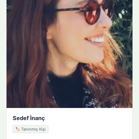
Sedef İnanç
🏷️
Tanınmış Kişi