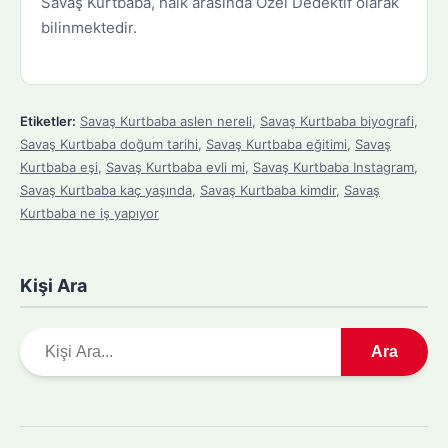
Savaş Kurtbaba, halk arasında Özel Dedektif olarak
bilinmektedir.
Etiketler:
Savaş Kurtbaba aslen nereli
,
Savaş Kurtbaba biyografi
,
Savaş Kurtbaba doğum tarihi
,
Savaş Kurtbaba eğitimi
,
Savaş
Kurtbaba eşi
,
Savaş Kurtbaba evli mi
,
Savaş Kurtbaba Instagram
,
Savaş Kurtbaba kaç yaşında
,
Savaş Kurtbaba kimdir
,
Savaş
Kurtbaba ne iş yapıyor
Kişi Ara
A
Ara
r
a
m
a