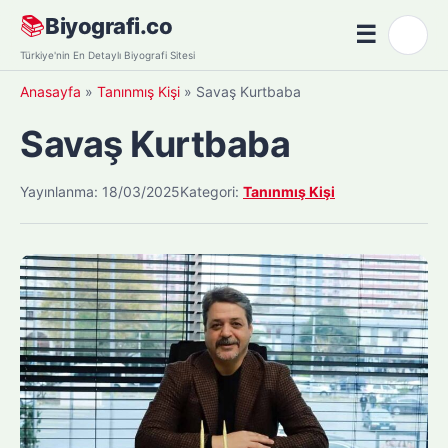
Skip
📚
Biyografi.co
☰
🌙
to
Menü
Türkiye'nin En Detaylı Biyografi Sitesi
content
Anasayfa
»
Tanınmış Kişi
»
Savaş Kurtbaba
Savaş Kurtbaba
Yayınlanma: 18/03/2025
Kategori:
Tanınmış Kişi