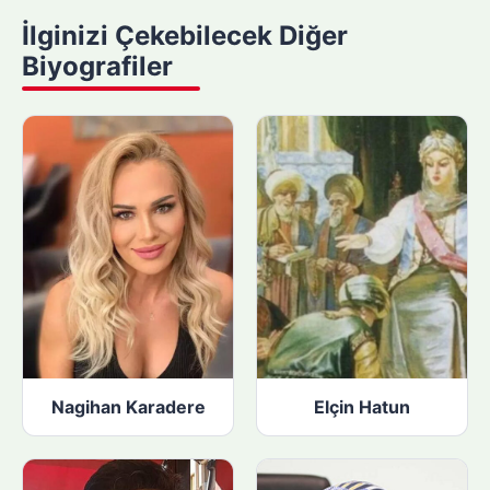
y
İlginizi Çekebilecek Diğer
a
Biyografiler
p
ı
n
:
Nagihan Karadere
Elçin Hatun