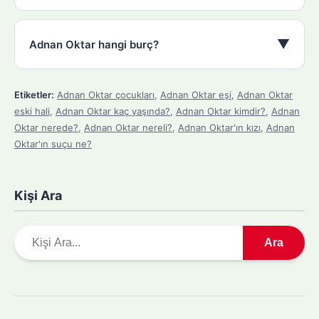
▼
Adnan Oktar hangi burç?
Etiketler:
Adnan Oktar çocukları
,
Adnan Oktar eşi
,
Adnan Oktar
eski hali
,
Adnan Oktar kaç yaşında?
,
Adnan Oktar kimdir?
,
Adnan
Oktar nerede?
,
Adnan Oktar nereli?
,
Adnan Oktar'ın kızı
,
Adnan
Oktar'ın suçu ne?
Kişi Ara
A
Ara
r
a
m
a