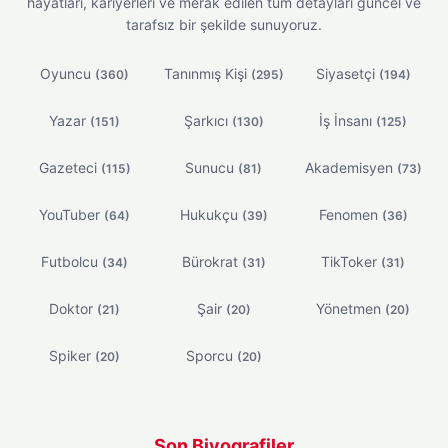
hayatları, kariyerleri ve merak edilen tüm detayları güncel ve
tarafsız bir şekilde sunuyoruz.
Oyuncu
Tanınmış Kişi
Siyasetçi
(360)
(295)
(194)
Yazar
Şarkıcı
İş İnsanı
(151)
(130)
(125)
Gazeteci
Sunucu
Akademisyen
(115)
(81)
(73)
YouTuber
Hukukçu
Fenomen
(64)
(39)
(36)
Futbolcu
Bürokrat
TikToker
(34)
(31)
(31)
Doktor
Şair
Yönetmen
(21)
(20)
(20)
Spiker
Sporcu
(20)
(20)
Son Biyografiler