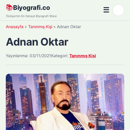
Skip
📚
Biyografi.co
☰
🌙
to
Menü
Türkiye'nin En Detaylı Biyografi Sitesi
content
Anasayfa
»
Tanınmış Kişi
»
Adnan Oktar
Adnan Oktar
Yayınlanma: 03/11/2021
Kategori:
Tanınmış Kişi