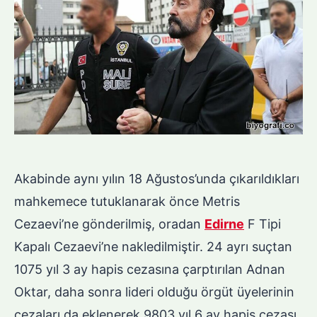
Akabinde aynı yılın 18 Ağustos’unda çıkarıldıkları
mahkemece tutuklanarak önce Metris
Cezaevi’ne gönderilmiş, oradan
Edirne
F Tipi
Kapalı Cezaevi’ne nakledilmiştir. 24 ayrı suçtan
1075 yıl 3 ay hapis cezasına çarptırılan Adnan
Oktar, daha sonra lideri olduğu örgüt üyelerinin
cezaları da eklenerek 9803 yıl 6 ay hapis cezası