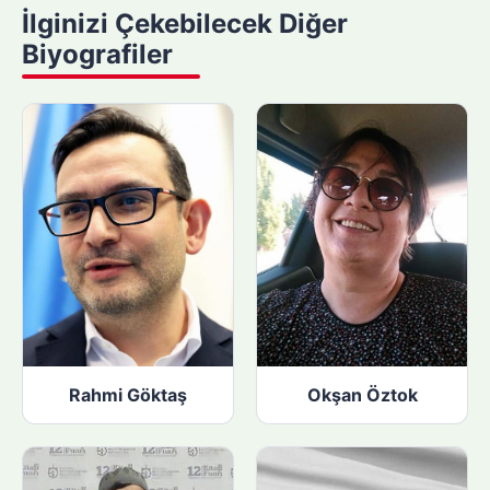
y
İlginizi Çekebilecek Diğer
a
Biyografiler
p
ı
n
:
Rahmi Göktaş
Okşan Öztok