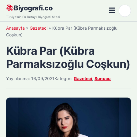
Skip
📚
Biyografi.co
☰
🌙
to
Menü
Türkiye'nin En Detaylı Biyografi Sitesi
content
Anasayfa
»
Gazeteci
»
Kübra Par (Kübra Parmaksızoğlu
Coşkun)
Kübra Par (Kübra
Parmaksızoğlu Coşkun)
Yayınlanma: 16/09/2021
Kategori:
Gazeteci
,
Sunucu