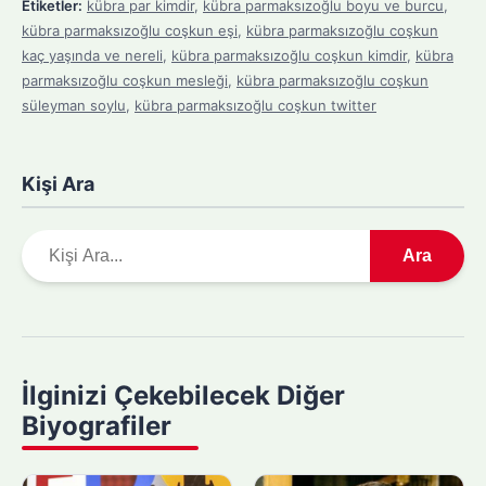
Etiketler:
kübra par kimdir
,
kübra parmaksızoğlu boyu ve burcu
,
kübra parmaksızoğlu coşkun eşi
,
kübra parmaksızoğlu coşkun
kaç yaşında ve nereli
,
kübra parmaksızoğlu coşkun kimdir
,
kübra
parmaksızoğlu coşkun mesleği
,
kübra parmaksızoğlu coşkun
süleyman soylu
,
kübra parmaksızoğlu coşkun twitter
Kişi Ara
A
Ara
r
a
m
a
y
İlginizi Çekebilecek Diğer
a
Biyografiler
p
ı