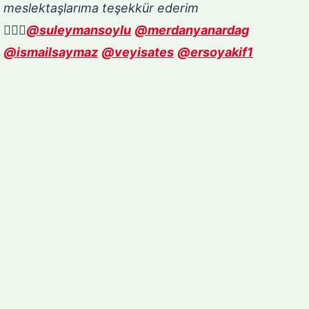
meslektaşlarıma teşekkür ederim
🙋🏻‍♀️
@suleymansoylu
@merdanyanardag
@ismailsaymaz
@veyisates
@ersoyakif1