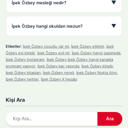
▼
İpek Özbey mesleği nedir?
▼
İpek Özbey hangi okuldan mezun?
Etiketler:
İpek Özbey çocuğu var mı
,
İpek Özbey eğitimi
,
İpek
Özbey eşi kimdir
,
İpek Özbey evli mi
,
İpek Özbey hangi gazetede
,
İpek Özbey Instagram
,
İpek Özbey İpek Özbey hangi kanalda
promram yapıyor
,
İpek Özbey kaç yaşında
,
İpek Özbey kimdir
,
İpek Özbey kitapları
,
İpek Özbey nereli
,
İpek Özbey Nokta Atışı
,
İpek Özbey twitter
,
İpek Özbey X hesabı
Kişi Ara
A
Ara
r