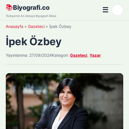
Skip
📚
Biyografi.co
☰
🌙
to
Menü
Türkiye'nin En Detaylı Biyografi Sitesi
content
Anasayfa
»
Gazeteci
»
İpek Özbey
İpek Özbey
Yayınlanma: 27/09/2024
Kategori:
Gazeteci
,
Yazar