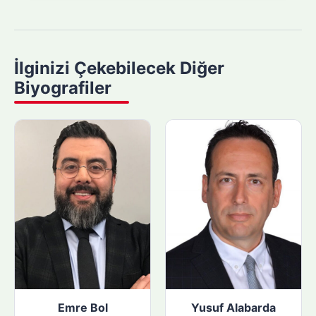
a
m
a
y
İlginizi Çekebilecek Diğer
a
Biyografiler
p
ı
n
:
Emre Bol
Yusuf Alabarda