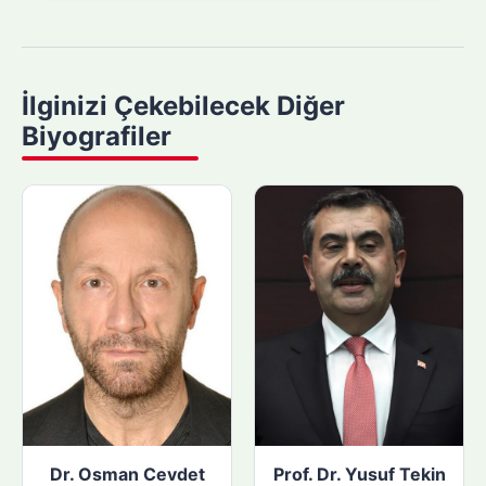
a
m
a
y
İlginizi Çekebilecek Diğer
a
Biyografiler
p
ı
n
:
Dr. Osman Cevdet
Prof. Dr. Yusuf Tekin