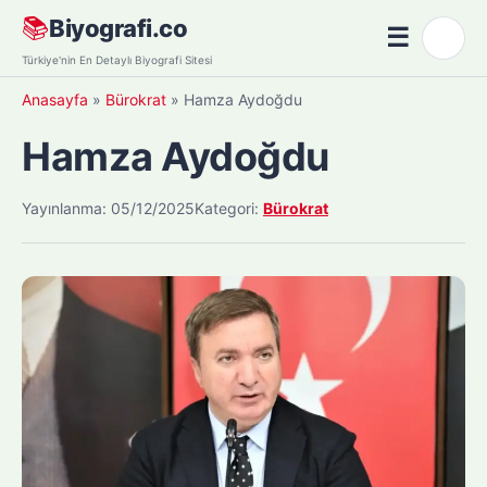
Skip
📚
Biyografi.co
☰
🌙
to
Menü
Türkiye'nin En Detaylı Biyografi Sitesi
content
Anasayfa
»
Bürokrat
»
Hamza Aydoğdu
Hamza Aydoğdu
Yayınlanma: 05/12/2025
Kategori:
Bürokrat