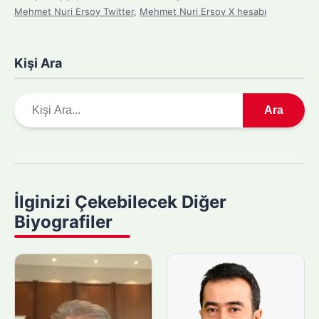
Mehmet Nuri Ersoy Twitter
,
Mehmet Nuri Ersoy X hesabı
Kişi Ara
A
Ara
r
a
m
a
y
İlginizi Çekebilecek Diğer
a
Biyografiler
p
ı
n
: