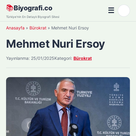
Skip
📚
Biyografi.co
☰
🌙
to
Menü
Türkiye'nin En Detaylı Biyografi Sitesi
content
Anasayfa
»
Bürokrat
»
Mehmet Nuri Ersoy
Mehmet Nuri Ersoy
Yayınlanma: 25/01/2025
Kategori:
Bürokrat