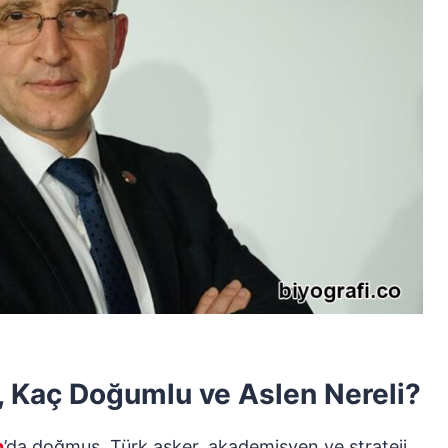
r, Kaç Doğumlu ve Aslen Nereli?
n
’da doğmuş, Türk asker, akademisyen ve strateji