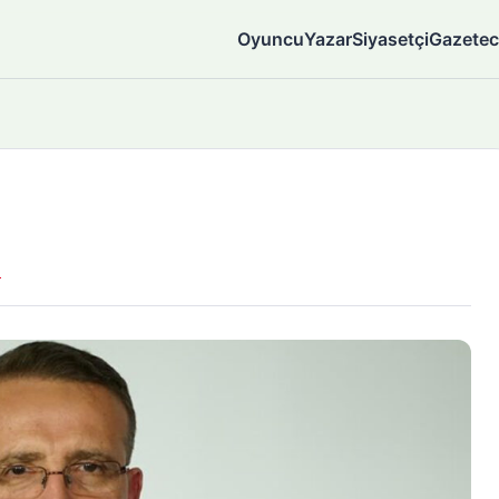
Oyuncu
Yazar
Siyasetçi
Gazetec
n