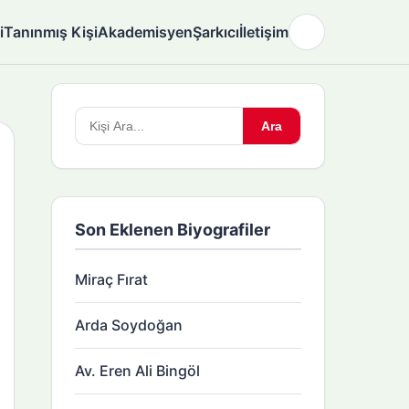
i
Tanınmış Kişi
Akademisyen
Şarkıcı
İletişim
🌙
Arama
Ara
yapın:
Son Eklenen Biyografiler
Miraç Fırat
Arda Soydoğan
Av. Eren Ali Bingöl