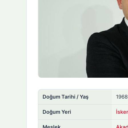
Doğum Tarihi / Yaş
196
Doğum Yeri
İske
Meslek
Aka