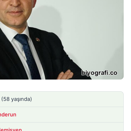
8
(58 yaşında)
nderun
demisyen