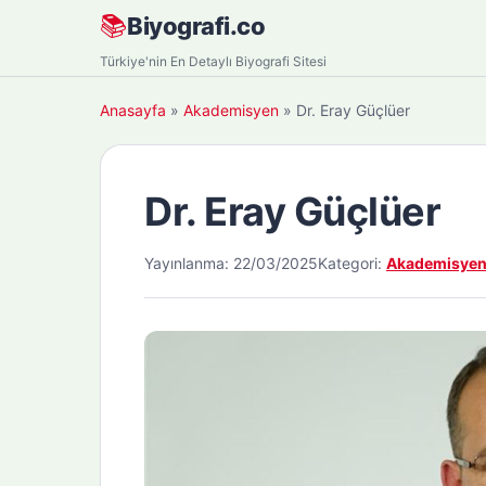
Skip
📚
Biyografi.co
to
Türkiye'nin En Detaylı Biyografi Sitesi
content
Anasayfa
»
Akademisyen
»
Dr. Eray Güçlüer
Dr. Eray Güçlüer
Yayınlanma: 22/03/2025
Kategori:
Akademisye