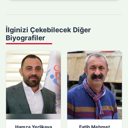
a
m
a
y
İlginizi Çekebilecek Diğer
a
Biyografiler
p
ı
n
:
Hamza Yerlikaya
Fatih Mehmet