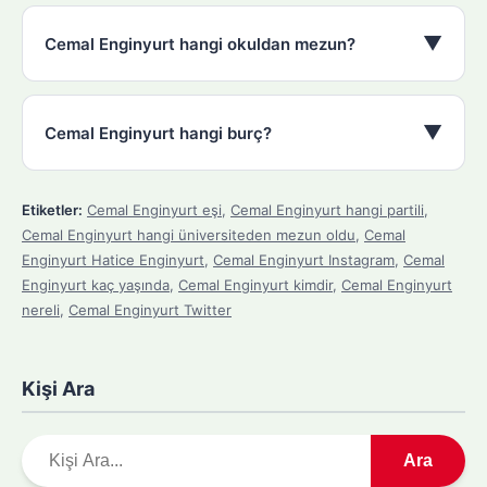
▼
Cemal Enginyurt hangi okuldan mezun?
▼
Cemal Enginyurt hangi burç?
Etiketler:
Cemal Enginyurt eşi
,
Cemal Enginyurt hangi partili
,
Cemal Enginyurt hangi üniversiteden mezun oldu
,
Cemal
Enginyurt Hatice Enginyurt
,
Cemal Enginyurt Instagram
,
Cemal
Enginyurt kaç yaşında
,
Cemal Enginyurt kimdir
,
Cemal Enginyurt
nereli
,
Cemal Enginyurt Twitter
Kişi Ara
A
Ara
r