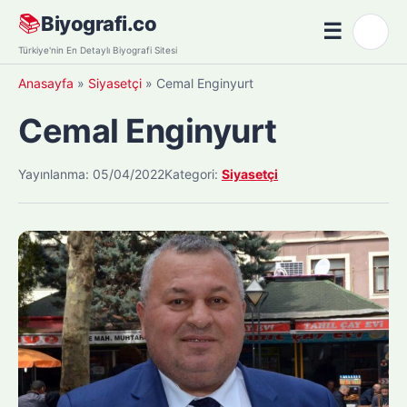
Skip
📚
Biyografi.co
☰
🌙
to
Menü
Türkiye'nin En Detaylı Biyografi Sitesi
content
Anasayfa
»
Siyasetçi
»
Cemal Enginyurt
Cemal Enginyurt
Yayınlanma: 05/04/2022
Kategori:
Siyasetçi