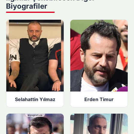
a
Biyografiler
p
ı
n
:
Selahattin Yılmaz
Erden Timur