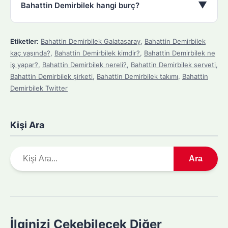
▼
Bahattin Demirbilek hangi burç?
Etiketler:
Bahattin Demirbilek Galatasaray
,
Bahattin Demirbilek
kaç yaşında?
,
Bahattin Demirbilek kimdir?
,
Bahattin Demirbilek ne
iş yapar?
,
Bahattin Demirbilek nereli?
,
Bahattin Demirbilek serveti
,
Bahattin Demirbilek şirketi
,
Bahattin Demirbilek takımı
,
Bahattin
Demirbilek Twitter
Kişi Ara
A
Ara
r
a
m
a
y
İlginizi Çekebilecek Diğer