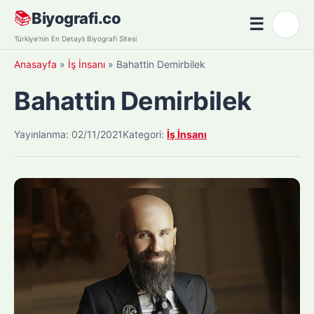
Skip
📚
Biyografi.co
☰
🌙
to
Menü
Türkiye'nin En Detaylı Biyografi Sitesi
content
Anasayfa
»
İş İnsanı
»
Bahattin Demirbilek
Bahattin Demirbilek
Yayınlanma: 02/11/2021
Kategori:
İş İnsanı