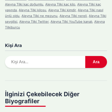
Aleyna Tilki kaç doğumlu
,
Aleyna Tilki kaç kilo
,
Aleyna Tilki kaç
yaşında
,
Aleyna Tilki kilosu
,
Aleyna Tilki kimdir
,
Aleyna Tilki nasıl
ünlü oldu
,
Aleyna Tilki ne mezunu
,
Aleyna Tilki nereli
,
Aleyna Tilki
sevgilisi
,
Aleyna Tilki Twitter
,
Aleyna Tilki YouTube kanalı
,
Aleyna
Tilkiburcu
Kişi Ara
A
Ara
r
a
m
a
y
İlginizi Çekebilecek Diğer
a
Biyografiler
p
ı