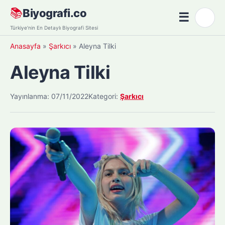
Skip
📚
Biyografi.co
☰
🌙
to
Menü
Türkiye'nin En Detaylı Biyografi Sitesi
content
Anasayfa
»
Şarkıcı
»
Aleyna Tilki
Aleyna Tilki
Yayınlanma: 07/11/2022
Kategori:
Şarkıcı