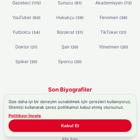
Gazeteci
Sunucu
Akademisyen
(115)
(81)
(73)
YouTuber
Hukukçu
Fenomen
(64)
(39)
(36)
Futbolcu
Bürokrat
TikToker
(34)
(31)
(31)
Doktor
Şair
Yönetmen
(21)
(20)
(20)
Spiker
Sporcu
(20)
(20)
Son Biyografiler
Size daha iyi bir deneyim sunabilmek için çerezleri kullanıyoruz.
Batu Cengiz
Sitemizi kullanarak çerez politikamızı kabul etmiş olursunuz.
Politikayı İncele
Oğuzhan Çifçi
Kabul Et
Milan Önder
Efe Şan