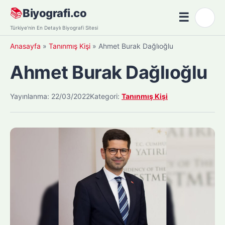
Skip
📚
Biyografi.co
☰
🌙
to
Menü
Türkiye'nin En Detaylı Biyografi Sitesi
content
Anasayfa
»
Tanınmış Kişi
»
Ahmet Burak Dağlıoğlu
Ahmet Burak Dağlıoğlu
Yayınlanma: 22/03/2022
Kategori:
Tanınmış Kişi