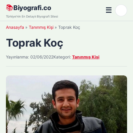
Skip
📚
Biyografi.co
☰
🌙
to
Menü
Türkiye'nin En Detaylı Biyografi Sitesi
content
Anasayfa
»
Tanınmış Kişi
»
Toprak Koç
Toprak Koç
Yayınlanma: 02/06/2022
Kategori:
Tanınmış Kişi