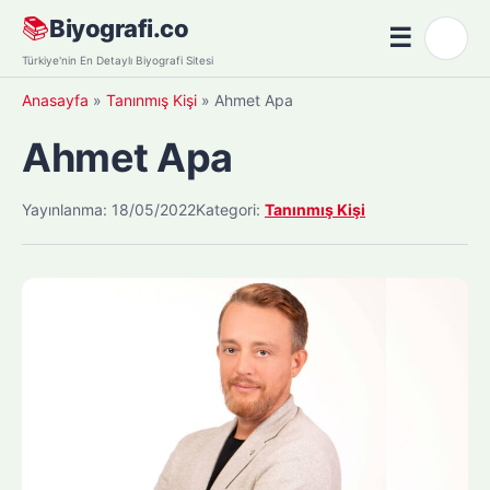
Skip
📚
Biyografi.co
☰
🌙
to
Menü
Türkiye'nin En Detaylı Biyografi Sitesi
content
Anasayfa
»
Tanınmış Kişi
»
Ahmet Apa
Ahmet Apa
Yayınlanma: 18/05/2022
Kategori:
Tanınmış Kişi