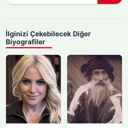
r
a
m
a
y
İlginizi Çekebilecek Diğer
a
Biyografiler
p
ı
n
: