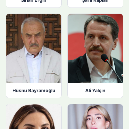
Sinan Ergin
Şara Kaplan
Hüsnü Bayramoğlu
Ali Yalçın