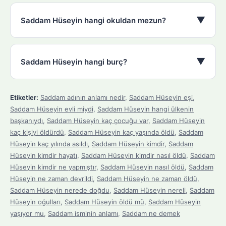
▼
Saddam Hüseyin hangi okuldan mezun?
▼
Saddam Hüseyin hangi burç?
Etiketler:
Saddam adının anlamı nedir
,
Saddam Hüseyin eşi
,
Saddam Hüseyin evli miydi
,
Saddam Hüseyin hangi ülkenin
başkanıydı
,
Saddam Hüseyin kaç çocuğu var
,
Saddam Hüseyin
kaç kişiyi öldürdü
,
Saddam Hüseyin kaç yaşında öldü
,
Saddam
Hüseyin kaç yılında asıldı
,
Saddam Hüseyin kimdir
,
Saddam
Hüseyin kimdir hayatı
,
Saddam Hüseyin kimdir nasıl öldü
,
Saddam
Hüseyin kimdir ne yapmıştır
,
Saddam Hüseyin nasıl öldü
,
Saddam
Hüseyin ne zaman devrildi
,
Saddam Hüseyin ne zaman öldü
,
Saddam Hüseyin nerede doğdu
,
Saddam Hüseyin nereli
,
Saddam
Hüseyin oğulları
,
Saddam Hüseyin öldü mü
,
Saddam Hüseyin
yaşıyor mu
,
Saddam isminin anlamı
,
Saddam ne demek