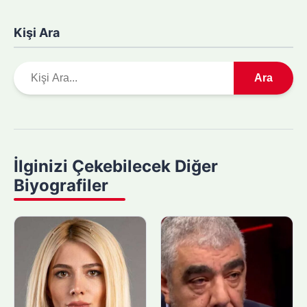
Kişi Ara
A
Ara
r
a
m
a
y
İlginizi Çekebilecek Diğer
a
Biyografiler
p
ı
n
: