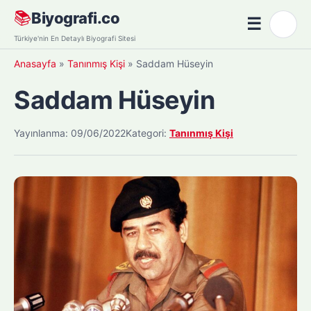
Skip
📚
Biyografi.co
☰
🌙
to
Menü
Türkiye'nin En Detaylı Biyografi Sitesi
content
Anasayfa
»
Tanınmış Kişi
»
Saddam Hüseyin
Saddam Hüseyin
Yayınlanma: 09/06/2022
Kategori:
Tanınmış Kişi