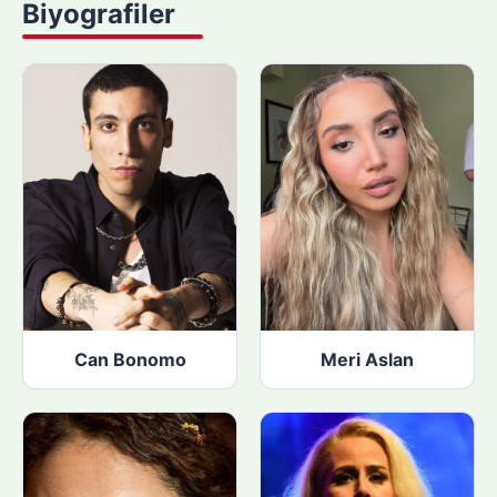
Biyografiler
p
ı
n
:
Can Bonomo
Meri Aslan