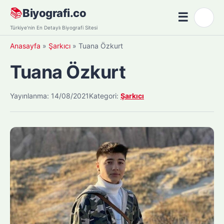
Skip
📚
Biyografi.co
☰
🌙
to
Menü
Türkiye'nin En Detaylı Biyografi Sitesi
content
Anasayfa
»
Şarkıcı
»
Tuana Özkurt
Tuana Özkurt
Yayınlanma: 14/08/2021
Kategori:
Şarkıcı