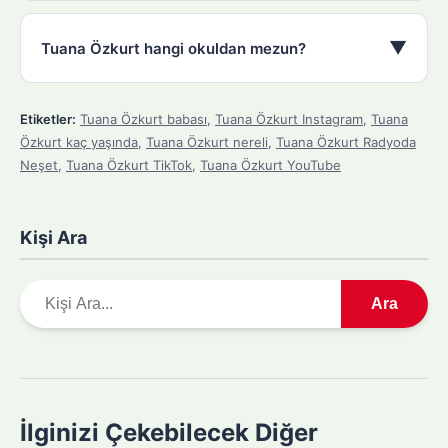
▼
Tuana Özkurt hangi okuldan mezun?
Etiketler:
Tuana Özkurt babası
,
Tuana Özkurt Instagram
,
Tuana
Özkurt kaç yaşında
,
Tuana Özkurt nereli
,
Tuana Özkurt Radyoda
Neşet
,
Tuana Özkurt TikTok
,
Tuana Özkurt YouTube
Kişi Ara
A
Ara
r
a
m
a
y
İlginizi Çekebilecek Diğer
a