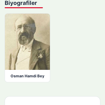
Biyografiler
p
ı
n
:
Osman Hamdi Bey