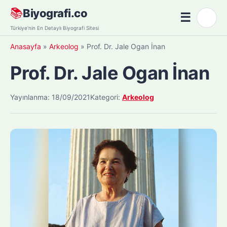
Skip
📚
Biyografi.co
☰
🌙
to
Menü
Türkiye'nin En Detaylı Biyografi Sitesi
content
Anasayfa
»
Arkeolog
»
Prof. Dr. Jale Ogan İnan
Prof. Dr. Jale Ogan İnan
Yayınlanma: 18/09/2021
Kategori:
Arkeolog