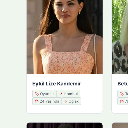
Eylül Lize Kandemir
Betü
🏷️
Oyuncu
📍
İstanbul
🏷️
Ta
🎂
24 Yaşında
✨
Oğlak
🎂
79