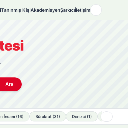
i
Tanınmış Kişi
Akademisyen
Şarkıcı
İletişim
🌙
tesi
.
Ara
›
im İnsanı (16)
Bürokrat (31)
Denizci (1)
Devlet Adamı