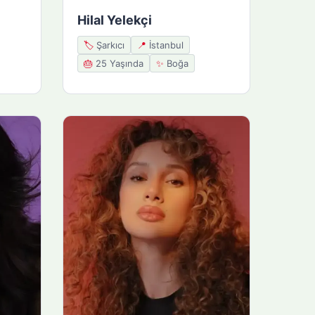
Hilal Yelekçi
🏷️
Şarkıcı
📍
İstanbul
🎂
25 Yaşında
✨
Boğa