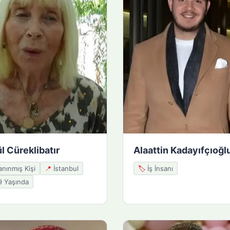
l Cüreklibatır
Alaattin Kadayıfçıoğl
nınmış Kişi
📍
İstanbul
🏷️
İş İnsanı
 Yaşında