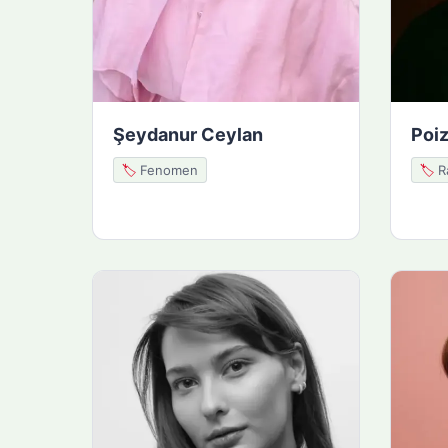
Şeydanur Ceylan
Poiz
🏷️
Fenomen
🏷️
Ra