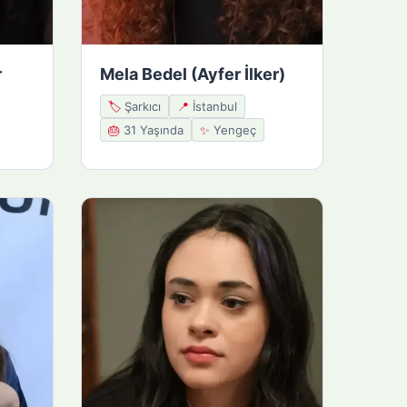
r
Mela Bedel (Ayfer İlker)
🏷️
Şarkıcı
📍
İstanbul
🎂
31 Yaşında
✨
Yengeç