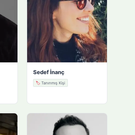
Sedef İnanç
🏷️
Tanınmış Kişi