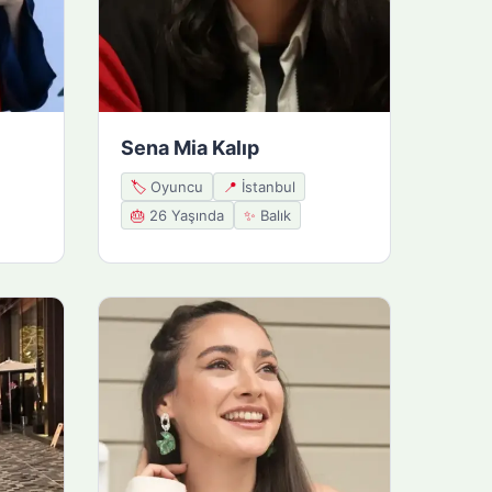
Sena Mia Kalıp
🏷️
Oyuncu
📍
İstanbul
🎂
26 Yaşında
✨
Balık