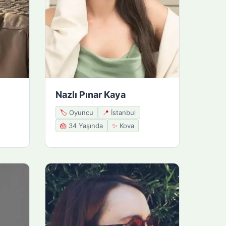
Nazlı Pınar Kaya
🏷️
Oyuncu
📍
İstanbul
🎂
34 Yaşında
✨
Kova