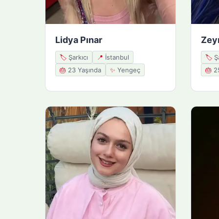
Lidya Pınar
Zey
🏷️
Şarkıcı
📍
İstanbul
🏷️
Şa
🎂
23 Yaşında
✨
Yengeç
🎂
25