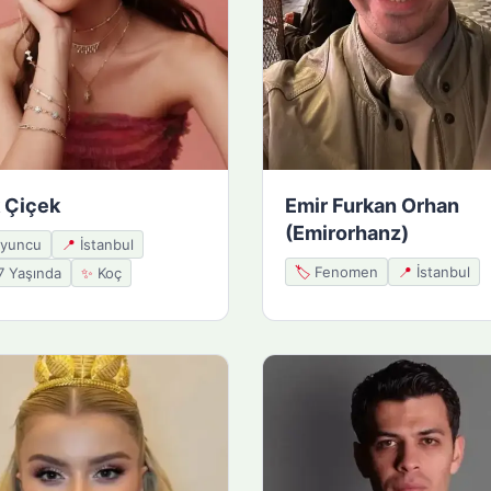
 Çiçek
Emir Furkan Orhan
(Emirorhanz)
yuncu
📍
İstanbul
🏷️
Fenomen
📍
İstanbul
 Yaşında
✨
Koç