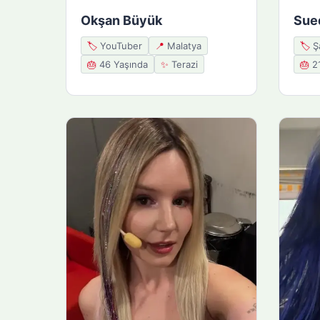
Okşan Büyük
Sue
🏷️
YouTuber
📍
Malatya
🏷️
Şa
🎂
46 Yaşında
✨
Terazi
🎂
21