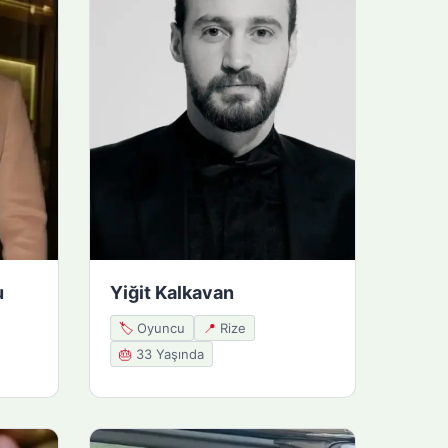
u
Yiğit Kalkavan
🏷️
Oyuncu
📍
Rize
🎂
33 Yaşında