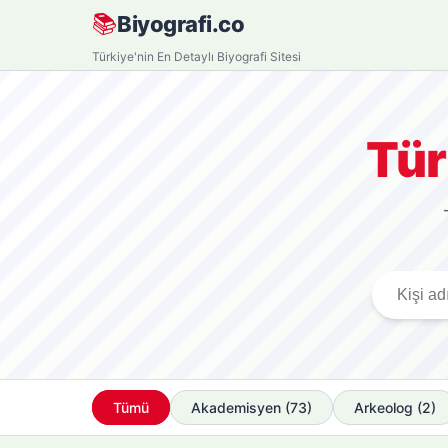
Skip
📚
Biyografi.co
to
Türkiye'nin En Detaylı Biyografi Sitesi
content
Tür
Tümü
Akademisyen (73)
Arkeolog (2)