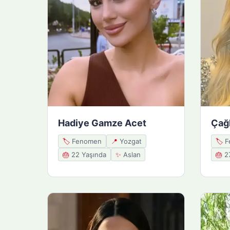
Hadiye Gamze Acet
Çağ
🏷️
Fenomen
📍
Yozgat
🏷️
F
🎂
22 Yaşında
✨
Aslan
🎂
27