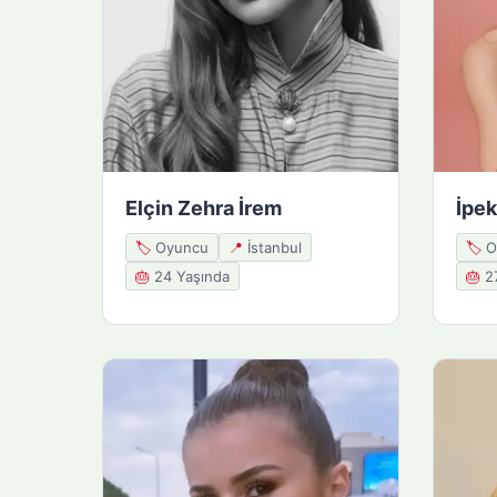
Elçin Zehra İrem
İpek
🏷️
Oyuncu
📍
İstanbul
🏷️
O
🎂
24 Yaşında
🎂
27