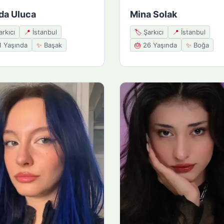
da Uluca
Mina Solak
rkıcı
📍
İstanbul
🏷️
Şarkıcı
📍
İstanbul
 Yaşında
✨
Başak
🎂
26 Yaşında
✨
Boğa