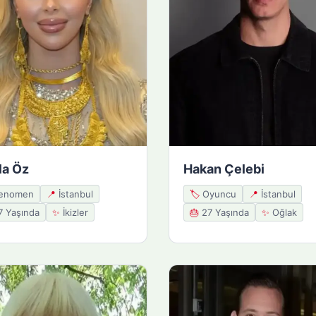
la Öz
Hakan Çelebi
enomen
📍
İstanbul
🏷️
Oyuncu
📍
İstanbul
 Yaşında
✨
İkizler
🎂
27 Yaşında
✨
Oğlak