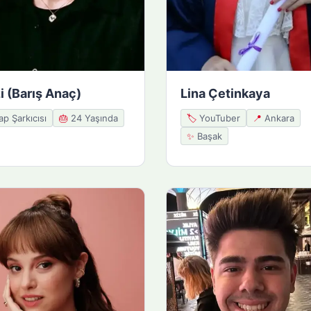
i (Barış Anaç)
Lina Çetinkaya
p Şarkıcısı
🎂
24 Yaşında
🏷️
YouTuber
📍
Ankara
✨
Başak