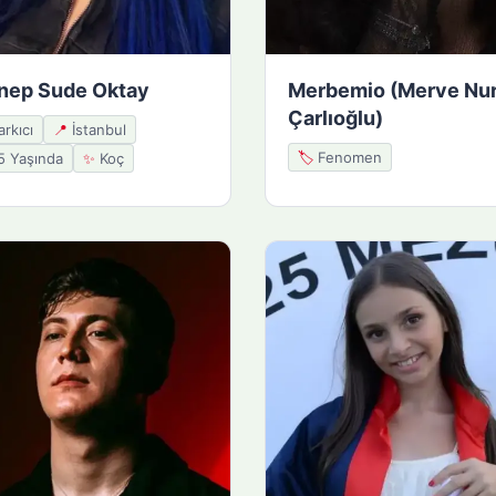
nep Sude Oktay
Merbemio (Merve Nu
Çarlıoğlu)
rkıcı
📍
İstanbul
🏷️
Fenomen
 Yaşında
✨
Koç