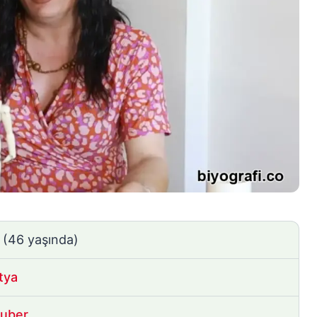
0
(46 yaşında)
tya
uber