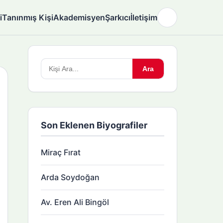
i
Tanınmış Kişi
Akademisyen
Şarkıcı
İletişim
🌙
Arama
Ara
yapın:
Son Eklenen Biyografiler
Miraç Fırat
Arda Soydoğan
Av. Eren Ali Bingöl