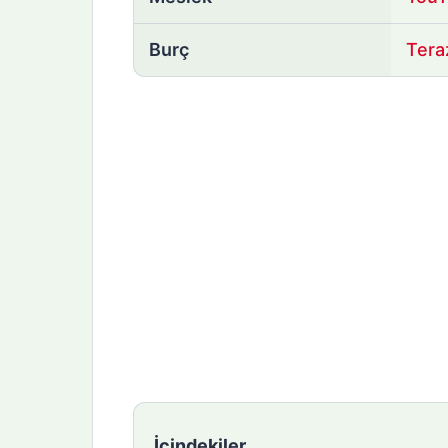
Burç
Tera
İçindekiler