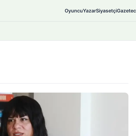
Oyuncu
Yazar
Siyasetçi
Gazetec