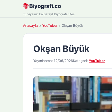
Skip
📚
Biyografi.co
to
Türkiye'nin En Detaylı Biyografi Sitesi
content
Anasayfa
»
YouTuber
»
Okşan Büyük
Okşan Büyük
Yayınlanma: 12/06/2026
Kategori:
YouTuber