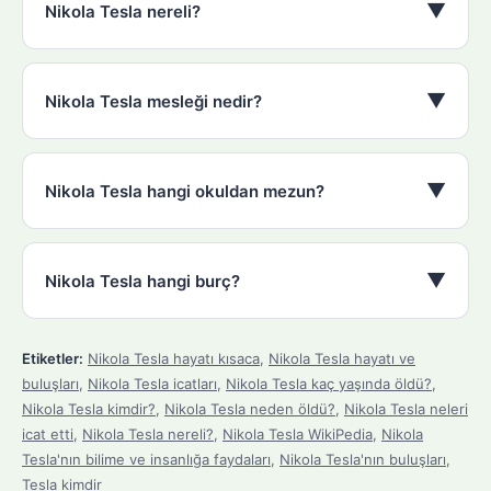
▼
Nikola Tesla nereli?
▼
Nikola Tesla mesleği nedir?
▼
Nikola Tesla hangi okuldan mezun?
▼
Nikola Tesla hangi burç?
Etiketler:
Nikola Tesla hayatı kısaca
,
Nikola Tesla hayatı ve
buluşları
,
Nikola Tesla icatları
,
Nikola Tesla kaç yaşında öldü?
,
Nikola Tesla kimdir?
,
Nikola Tesla neden öldü?
,
Nikola Tesla neleri
icat etti
,
Nikola Tesla nereli?
,
Nikola Tesla WikiPedia
,
Nikola
Tesla'nın bilime ve insanlığa faydaları
,
Nikola Tesla'nın buluşları
,
Tesla kimdir