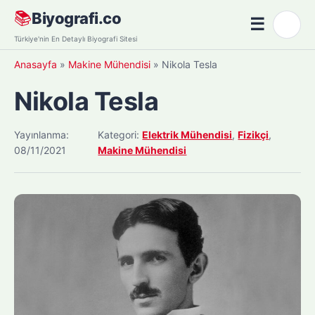
Skip
📚
Biyografi.co
☰
🌙
to
Menü
Türkiye'nin En Detaylı Biyografi Sitesi
content
Anasayfa
»
Makine Mühendisi
»
Nikola Tesla
Nikola Tesla
Yayınlanma:
Kategori:
Elektrik Mühendisi
,
Fizikçi
,
08/11/2021
Makine Mühendisi