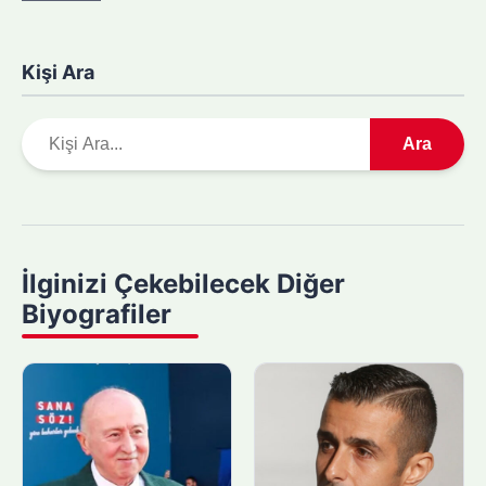
Kişi Ara
A
Ara
r
a
m
a
y
İlginizi Çekebilecek Diğer
a
Biyografiler
p
ı
n
: