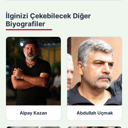
a
y
İlginizi Çekebilecek Diğer
a
Biyografiler
p
ı
n
:
Alpay Kazan
Abdullah Uçmak