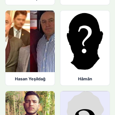
Hasan Yeşildağ
Hâmân