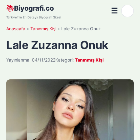
Skip
📚
Biyografi.co
☰
🌙
to
Menü
Türkiye'nin En Detaylı Biyografi Sitesi
content
Anasayfa
»
Tanınmış Kişi
»
Lale Zuzanna Onuk
Lale Zuzanna Onuk
Yayınlanma: 04/11/2022
Kategori:
Tanınmış Kişi