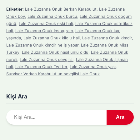
Etiketler:
Lale Zuzanna Onuk Berkan Karabulut
,
Lale Zuzanna
Onuk boy
,
Lale Zuzanna Onuk burcu
,
Lale Zuzanna Onuk doğum
günü
,
Lale Zuzanna Onuk eski hali
,
Lale Zuzanna Onuk estetiksiz
hali
,
Lale Zuzanna Onuk Instagram
,
Lale Zuzanna Onuk kaç
yaşında
,
Lale Zuzanna Onuk kilolu hali
,
Lale Zuzanna Onuk kimdir
,
Lale Zuzanna Onuk kimdir ne iş yapar
,
Lale Zuzanna Onuk Miss
Turkey
,
Lale Zuzanna Onuk nasıl ünlü oldu
,
Lale Zuzanna Onuk
nereli
,
Lale Zuzanna Onuk sevgilisi
,
Lale Zuzanna Onuk şişman
hali
,
Lale Zuzanna Onuk Twitter
,
Lale Zuzanna Onuk yaşı
,
Survivor Verkan Karabulut'un sevgilisi Lale Onuk
Kişi Ara
A
Ara
r
a
m