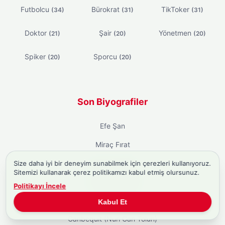
Futbolcu
Bürokrat
TikToker
(34)
(31)
(31)
Doktor
Şair
Yönetmen
(21)
(20)
(20)
Spiker
Sporcu
(20)
(20)
Son Biyografiler
Efe Şan
Miraç Fırat
Arda Soydoğan
Size daha iyi bir deneyim sunabilmek için çerezleri kullanıyoruz.
Sitemizi kullanarak çerez politikamızı kabul etmiş olursunuz.
Av. Eren Ali Bingöl
Politikayı İncele
Tahir Sarıkaya
Kabul Et
Canbequit (Nuri Can Tolun)