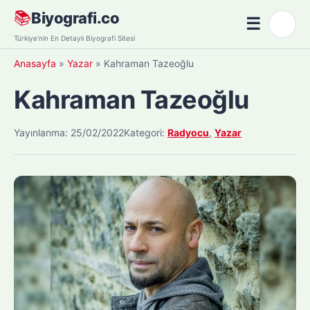
Skip
📚
Biyografi.co
☰
🌙
to
Menü
Türkiye'nin En Detaylı Biyografi Sitesi
content
Anasayfa
»
Yazar
»
Kahraman Tazeoğlu
Kahraman Tazeoğlu
Yayınlanma: 25/02/2022
Kategori:
Radyocu
,
Yazar