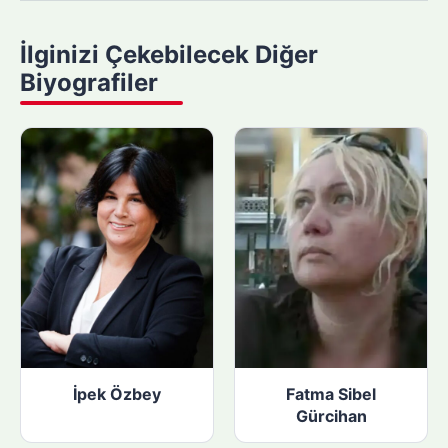
a
y
İlginizi Çekebilecek Diğer
a
Biyografiler
p
ı
n
:
İpek Özbey
Fatma Sibel
Gürcihan