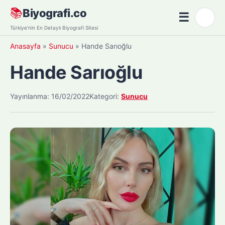
Skip
📚
Biyografi.co
☰
🌙
to
Menü
Türkiye'nin En Detaylı Biyografi Sitesi
content
Anasayfa
»
Sunucu
»
Hande Sarıoğlu
Hande Sarıoğlu
Yayınlanma: 16/02/2022
Kategori:
Sunucu