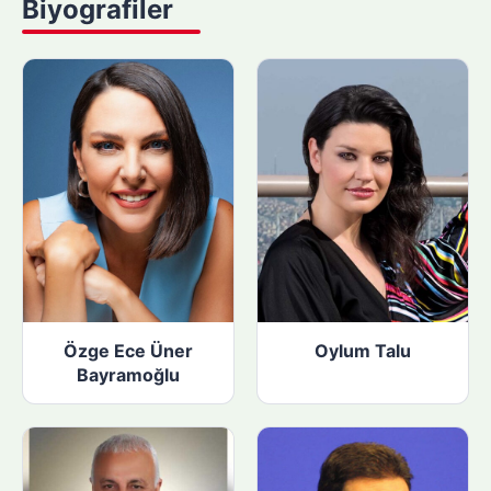
Biyografiler
p
ı
n
:
Özge Ece Üner
Oylum Talu
Bayramoğlu