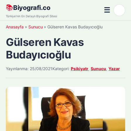
Skip
📚
Biyografi.co
☰
🌙
to
Menü
Türkiye'nin En Detaylı Biyografi Sitesi
content
Anasayfa
»
Sunucu
»
Gülseren Kavas Budayıcıoğlu
Gülseren Kavas
Budayıcıoğlu
Yayınlanma: 25/08/2021
Kategori:
Psikiyatr
,
Sunucu
,
Yazar