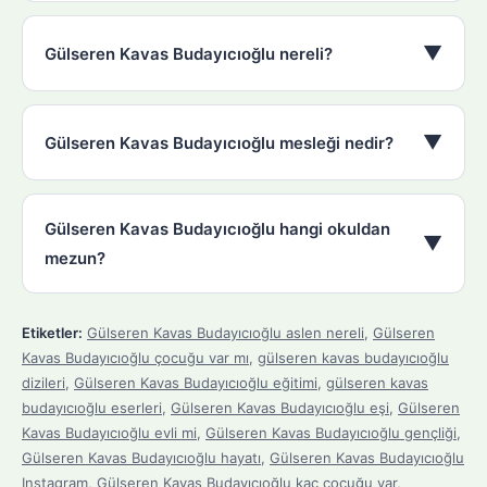
▼
Gülseren Kavas Budayıcıoğlu nereli?
▼
Gülseren Kavas Budayıcıoğlu mesleği nedir?
Gülseren Kavas Budayıcıoğlu hangi okuldan
▼
mezun?
Etiketler:
Gülseren Kavas Budayıcıoğlu aslen nereli
,
Gülseren
Kavas Budayıcıoğlu çocuğu var mı
,
gülseren kavas budayıcıoğlu
dizileri
,
Gülseren Kavas Budayıcıoğlu eğitimi
,
gülseren kavas
budayıcıoğlu eserleri
,
Gülseren Kavas Budayıcıoğlu eşi
,
Gülseren
Kavas Budayıcıoğlu evli mi
,
Gülseren Kavas Budayıcıoğlu gençliği
,
Gülseren Kavas Budayıcıoğlu hayatı
,
Gülseren Kavas Budayıcıoğlu
Instagram
,
Gülseren Kavas Budayıcıoğlu kaç çocuğu var
,