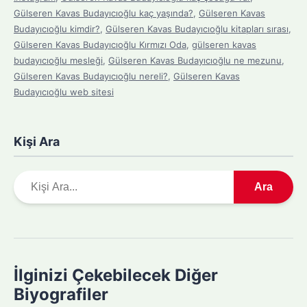
Gülseren Kavas Budayıcıoğlu kaç yaşında?
,
Gülseren Kavas
Budayıcıoğlu kimdir?
,
Gülseren Kavas Budayıcıoğlu kitapları sırası
,
Gülseren Kavas Budayıcıoğlu Kırmızı Oda
,
gülseren kavas
budayıcıoğlu mesleği
,
Gülseren Kavas Budayıcıoğlu ne mezunu
,
Gülseren Kavas Budayıcıoğlu nereli?
,
Gülseren Kavas
Budayıcıoğlu web sitesi
Kişi Ara
A
Ara
r
a
m
a
y
İlginizi Çekebilecek Diğer
a
Biyografiler
p