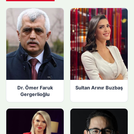
ı
n
:
Dr. Ömer Faruk
Sultan Arınır Buzbaş
Gergerlioğlu