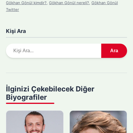
Gökhan Gönül kimdir?
,
Gökhan Gönül nereli?
,
Gökhan Gönül
Twitter
Kişi Ara
A
Ara
r
a
m
a
y
İlginizi Çekebilecek Diğer
a
Biyografiler
p
ı
n
: