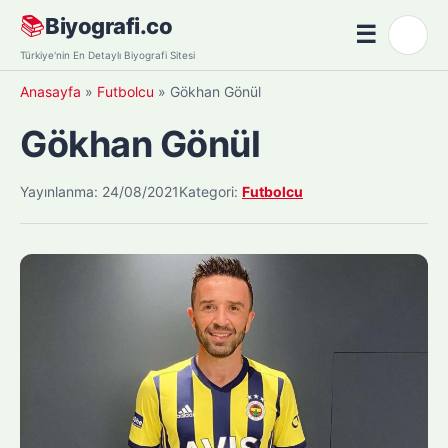
Skip
📚
Biyografi.co
☰
🌙
to
Menü
Türkiye'nin En Detaylı Biyografi Sitesi
content
Anasayfa
»
Futbolcu
»
Gökhan Gönül
Gökhan Gönül
Yayınlanma: 24/08/2021
Kategori:
Futbolcu