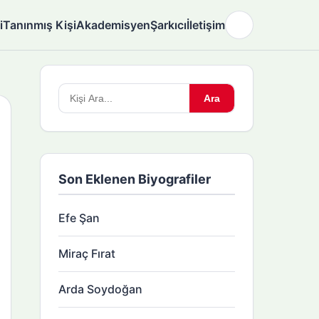
i
Tanınmış Kişi
Akademisyen
Şarkıcı
İletişim
🌙
Arama
Ara
yapın:
Son Eklenen Biyografiler
Efe Şan
Miraç Fırat
Arda Soydoğan