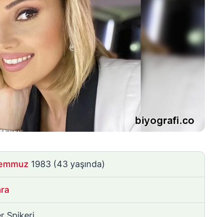
Temmuz
1983
(43 yaşında)
ra
r Spikeri