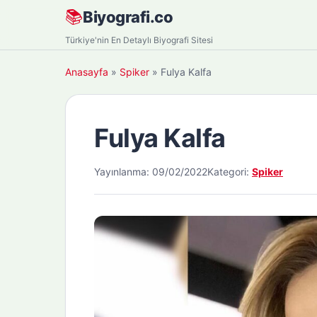
Skip
📚
Biyografi.co
to
Türkiye'nin En Detaylı Biyografi Sitesi
content
Anasayfa
»
Spiker
»
Fulya Kalfa
Fulya Kalfa
Yayınlanma: 09/02/2022
Kategori:
Spiker