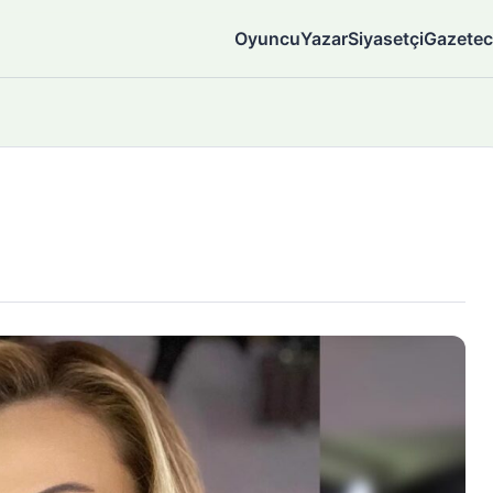
Oyuncu
Yazar
Siyasetçi
Gazetec