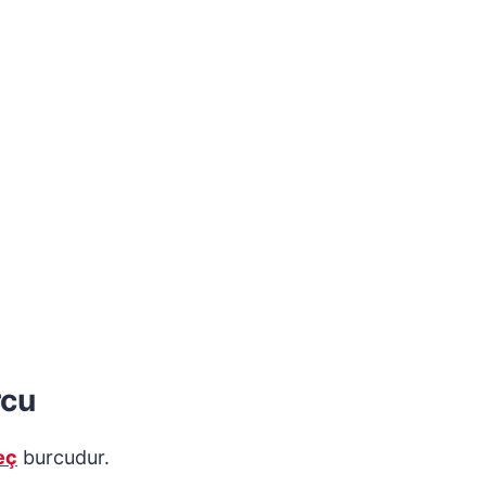
rcu
eç
burcudur.