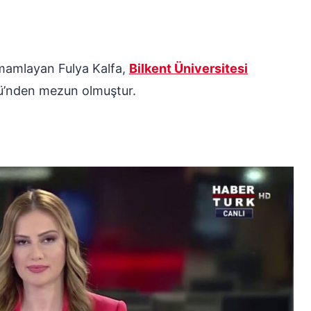
amamlayan Fulya Kalfa,
Bilkent Üniversitesi
ü’nden mezun olmuştur.