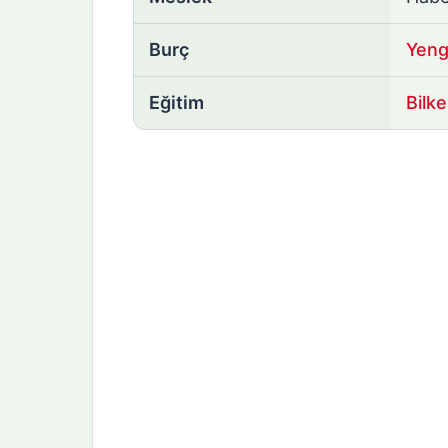
Burç
Yen
Eğitim
Bilke