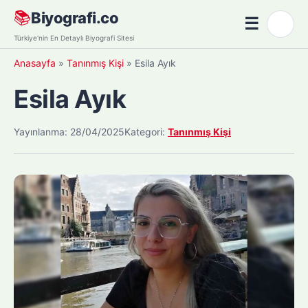
Skip
📚
Biyografi.co
☰
🌙
to
Menü
Türkiye'nin En Detaylı Biyografi Sitesi
content
Anasayfa
»
Tanınmış Kişi
»
Esila Ayık
Esila Ayık
Yayınlanma: 28/04/2025
Kategori:
Tanınmış Kişi