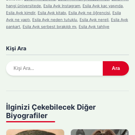
hangi üniversitede
,
Esila Ayık Instagram
,
Esila Ayık kaç yaşında
,
Esila Ayık kimdir
,
Esila Ayık kitabı
,
Esila Ayık ne öğrencisi
,
Esila
Ayık ne yaptı
,
Esila Ayık neden tutuklu
,
Esila Ayık nereli
,
Esila Ayık
pankart
,
Esila Ayık serbest bırakıldı mı
,
Esila Ayık tahliye
Kişi Ara
A
Ara
r
a
m
a
y
İlginizi Çekebilecek Diğer
a
Biyografiler
p
ı
n