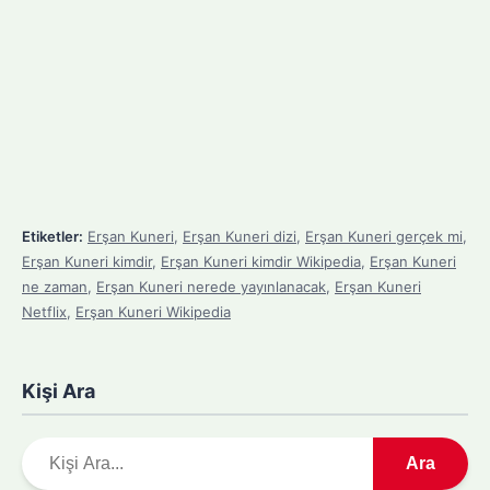
Etiketler:
Erşan Kuneri
,
Erşan Kuneri dizi
,
Erşan Kuneri gerçek mi
,
Erşan Kuneri kimdir
,
Erşan Kuneri kimdir Wikipedia
,
Erşan Kuneri
ne zaman
,
Erşan Kuneri nerede yayınlanacak
,
Erşan Kuneri
Netflix
,
Erşan Kuneri Wikipedia
Kişi Ara
A
Ara
r