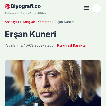
Skip
📚
Biyografi.co
☰
🌙
to
Menü
Türkiye'nin En Detaylı Biyografi Sitesi
content
Anasayfa
»
Kurgusal Karakter
»
Erşan Kuneri
Erşan Kuneri
Yayınlanma: 10/03/2022
Kategori:
Kurgusal Karakter