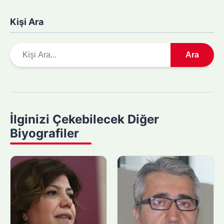
Kişi Ara
A
Ara
r
a
m
a
y
İlginizi Çekebilecek Diğer
a
Biyografiler
p
ı
n
: