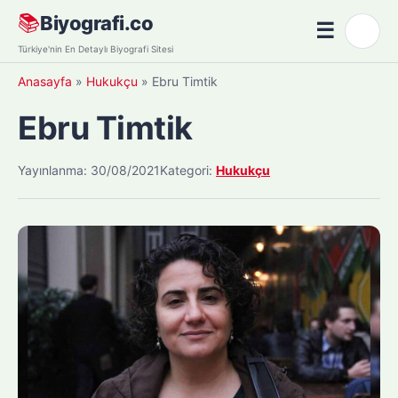
Skip
📚
Biyografi.co
☰
🌙
to
Menü
Türkiye'nin En Detaylı Biyografi Sitesi
content
Anasayfa
»
Hukukçu
»
Ebru Timtik
Ebru Timtik
Yayınlanma: 30/08/2021
Kategori:
Hukukçu