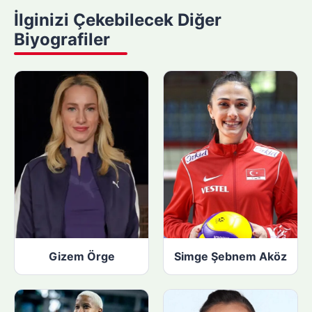
y
İlginizi Çekebilecek Diğer
a
Biyografiler
p
ı
n
:
Gizem Örge
Simge Şebnem Aköz