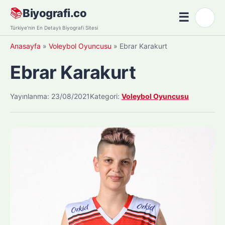
Skip
📚
Biyografi.co
☰
🌙
to
Menü
Türkiye'nin En Detaylı Biyografi Sitesi
content
Anasayfa
»
Voleybol Oyuncusu
»
Ebrar Karakurt
Ebrar Karakurt
Yayınlanma: 23/08/2021
Kategori:
Voleybol Oyuncusu