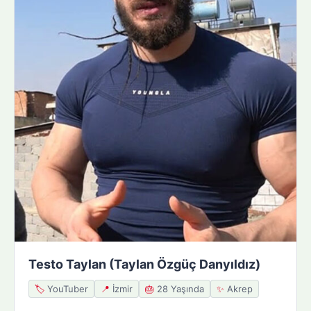
Testo Taylan (Taylan Özgüç Danyıldız)
🏷️
YouTuber
📍
İzmir
🎂
28 Yaşında
✨
Akrep