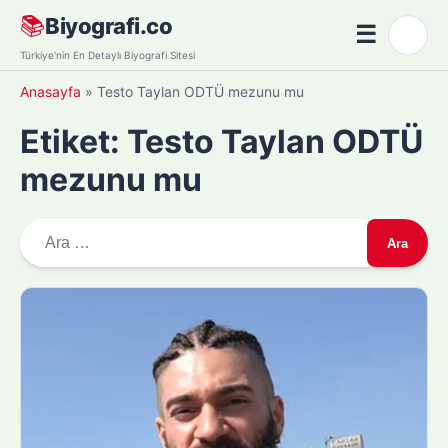
Skip
📚
Biyografi.co
☰
🌙
to
Menü
Türkiye'nin En Detaylı Biyografi Sitesi
content
Anasayfa
»
Testo Taylan ODTÜ mezunu mu
Etiket:
Testo Taylan ODTÜ
mezunu mu
A
r
a
m
a
: