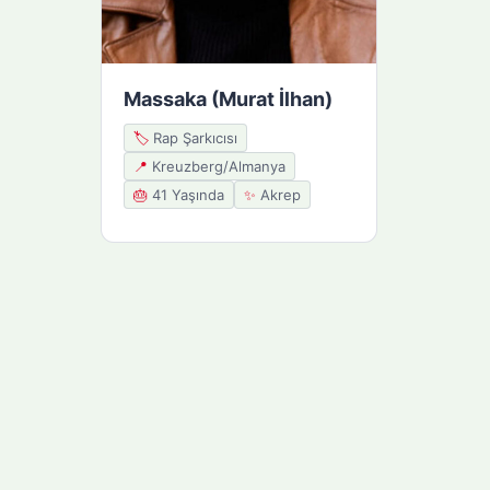
Massaka (Murat İlhan)
🏷️
Rap Şarkıcısı
📍
Kreuzberg/Almanya
🎂
41 Yaşında
✨
Akrep