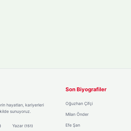
Son Biyografiler
Oğuzhan Çifçi
in hayatları, kariyerleri
ekilde sunuyoruz.
Milan Önder
Efe Şan
Yazar
)
(151)