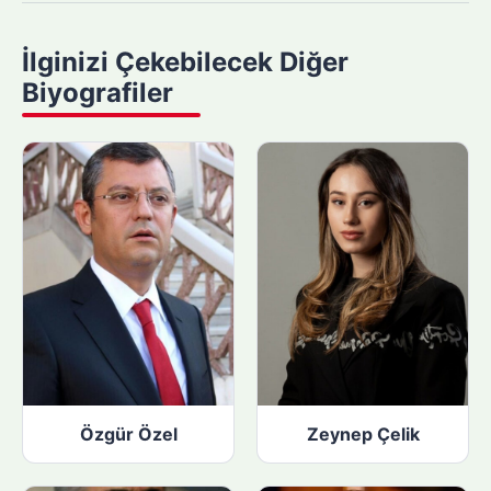
a
y
İlginizi Çekebilecek Diğer
a
Biyografiler
p
ı
n
:
Özgür Özel
Zeynep Çelik