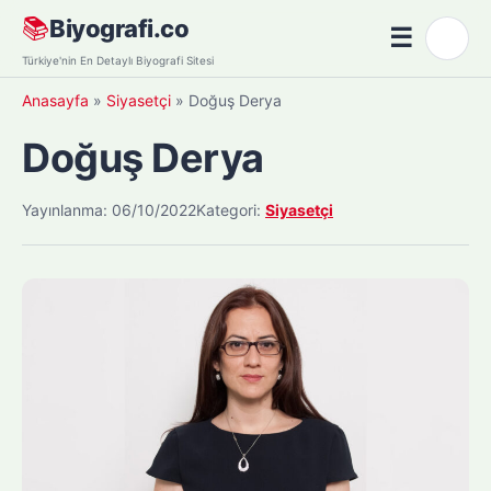
Skip
📚
Biyografi.co
☰
🌙
to
Menü
Türkiye'nin En Detaylı Biyografi Sitesi
content
Anasayfa
»
Siyasetçi
»
Doğuş Derya
Doğuş Derya
Yayınlanma: 06/10/2022
Kategori:
Siyasetçi