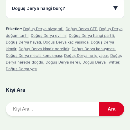
▼
Doğuş Derya hangi burç?
Etiketler:
Doğuş Derya biyografi
,
Doğuş Derya CTP
,
Doğuş Derya
doğum tarihi
,
Doğuş Derya evli mi
,
Doğuş Derya hangi partili
,
Doğuş Derya hayatı
,
Doğuş Derya kaç yaşında
,
Doğuş Derya
kimdir
,
Doğuş Derya kimdir nerelidir
,
Doğuş Derya konuşması
,
Doğuş Derya meclis konuşması
,
Doğuş Derya ne iş yapar
,
Doğuş
Derya nerede doğdu
,
Doğuş Derya nereli
,
Doğuş Derya Twitter
,
Doğuş Derya yaşı
Kişi Ara
A
Ara
r
a
m