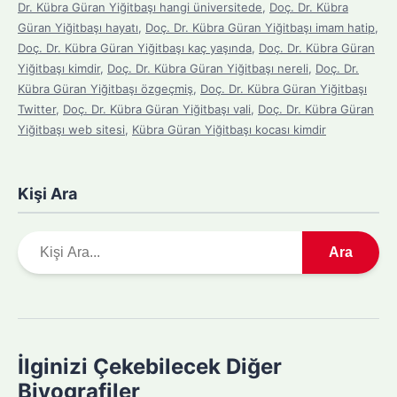
Dr. Kübra Güran Yiğitbaşı hangi üniversitede
,
Doç. Dr. Kübra
Güran Yiğitbaşı hayatı
,
Doç. Dr. Kübra Güran Yiğitbaşı imam hatip
,
Doç. Dr. Kübra Güran Yiğitbaşı kaç yaşında
,
Doç. Dr. Kübra Güran
Yiğitbaşı kimdir
,
Doç. Dr. Kübra Güran Yiğitbaşı nereli
,
Doç. Dr.
Kübra Güran Yiğitbaşı özgeçmiş
,
Doç. Dr. Kübra Güran Yiğitbaşı
Twitter
,
Doç. Dr. Kübra Güran Yiğitbaşı vali
,
Doç. Dr. Kübra Güran
Yiğitbaşı web sitesi
,
Kübra Güran Yiğitbaşı kocası kimdir
Kişi Ara
A
Ara
r
a
m
a
y
İlginizi Çekebilecek Diğer
a
Biyografiler
p