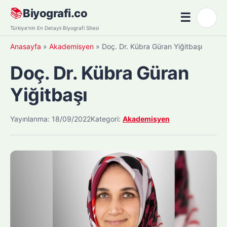
Skip
📚
Biyografi.co
☰
🌙
to
Menü
Türkiye'nin En Detaylı Biyografi Sitesi
content
Anasayfa
»
Akademisyen
»
Doç. Dr. Kübra Güran Yiğitbaşı
Doç. Dr. Kübra Güran
Yiğitbaşı
Yayınlanma: 18/09/2022
Kategori:
Akademisyen