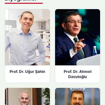
ı
n
:
Prof. Dr. Uğur Şahin
Prof. Dr. Ahmet
Davutoğlu