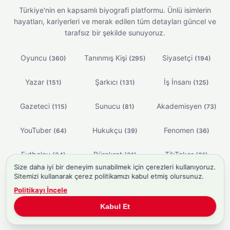
Türkiye'nin en kapsamlı biyografi platformu. Ünlü isimlerin
hayatları, kariyerleri ve merak edilen tüm detayları güncel ve
tarafsız bir şekilde sunuyoruz.
Oyuncu
Tanınmış Kişi
Siyasetçi
(360)
(295)
(194)
Yazar
Şarkıcı
İş İnsanı
(151)
(131)
(125)
Gazeteci
Sunucu
Akademisyen
(115)
(81)
(73)
YouTuber
Hukukçu
Fenomen
(64)
(39)
(36)
Futbolcu
Bürokrat
TikToker
(34)
(31)
(31)
Size daha iyi bir deneyim sunabilmek için çerezleri kullanıyoruz.
Sitemizi kullanarak çerez politikamızı kabul etmiş olursunuz.
Doktor
Şair
Yönetmen
(21)
(20)
(20)
Politikayı İncele
Spiker
Sporcu
(20)
(20)
Kabul Et