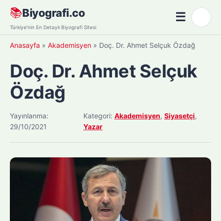
Skip
📚
Biyografi.co
☰
🌙
to
Menü
Türkiye'nin En Detaylı Biyografi Sitesi
content
Anasayfa
»
Akademisyen
»
Doç. Dr. Ahmet Selçuk Özdağ
Doç. Dr. Ahmet Selçuk
Özdağ
Yayınlanma:
Kategori:
Akademisyen
,
Siyasetçi
,
29/10/2021
Yazar