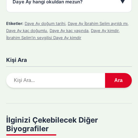
▼
Daye Ay hangi okuldan mezun?
Etiketler:
Daye Ay doğum tarihi
,
Daye Ay İbrahim Selim ayrıldı mı
,
Daye Ay kaç doğumlu
,
Daye Ay kaç yaşında
,
Daye Ay kimdir
,
İbrahim Selim'in sevgilisi Daye Ay kimdir
Kişi Ara
A
Ara
r
a
m
a
y
İlginizi Çekebilecek Diğer
a
Biyografiler
p