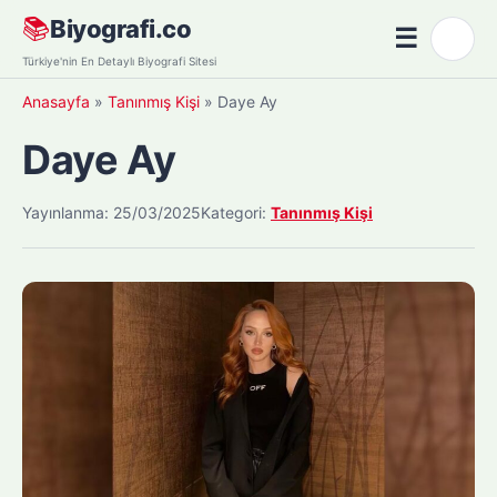
Skip
📚
Biyografi.co
☰
🌙
to
Menü
Türkiye'nin En Detaylı Biyografi Sitesi
content
Anasayfa
»
Tanınmış Kişi
»
Daye Ay
Daye Ay
Yayınlanma: 25/03/2025
Kategori:
Tanınmış Kişi