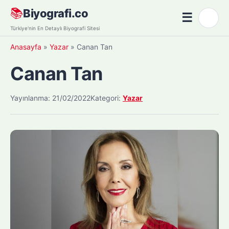
Skip
📚
Biyografi.co
☰
🌙
to
Menü
Türkiye'nin En Detaylı Biyografi Sitesi
content
Anasayfa
»
Yazar
»
Canan Tan
Canan Tan
Yayınlanma: 21/02/2022
Kategori:
Yazar