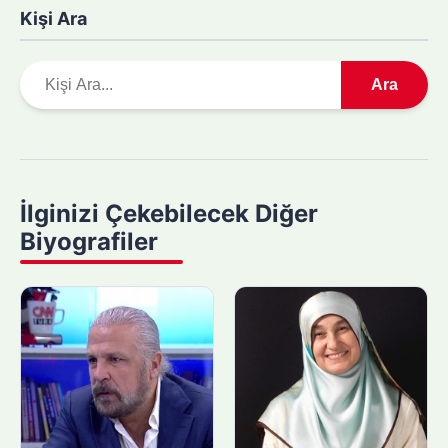
Kişi Ara
A
Ara
r
a
m
a
y
İlginizi Çekebilecek Diğer
a
Biyografiler
p
ı
n
: