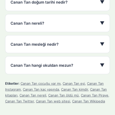
▼
Canan Tan doğum tarihi nedir?
▼
Canan Tan nereli?
▼
Canan Tan mesleği nedir?
▼
Canan Tan hangi okuldan mezun?
Etiketler:
Canan Tan çocuğu var mı
,
Canan Tan eşi
,
Canan Tan
Instagram
,
Canan Tan kaç yaşında
,
Canan Tan kimdir
,
Canan Tan
kitapları
,
Canan Tan nereli
,
Canan Tan öldü mü
,
Canan Tan Piraye
,
Canan Tan Twitter
,
Canan Tan web sitesi
,
Canan Tan Wikipedia