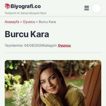
Skip
📚
Biyografi.co
☰
🌙
to
Menü
Türkiye'nin En Detaylı Biyografi Sitesi
content
Anasayfa
»
Oyuncu
»
Burcu Kara
Burcu Kara
Yayınlanma: 04/08/2024
Kategori:
Oyuncu