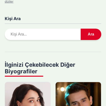
diziler
Kişi Ara
A
Ara
r
a
m
a
y
İlginizi Çekebilecek Diğer
a
Biyografiler
p
ı
n
: