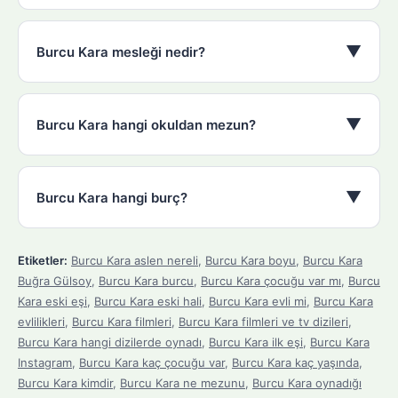
▼
Burcu Kara mesleği nedir?
▼
Burcu Kara hangi okuldan mezun?
▼
Burcu Kara hangi burç?
Etiketler:
Burcu Kara aslen nereli
,
Burcu Kara boyu
,
Burcu Kara
Buğra Gülsoy
,
Burcu Kara burcu
,
Burcu Kara çocuğu var mı
,
Burcu
Kara eski eşi
,
Burcu Kara eski hali
,
Burcu Kara evli mi
,
Burcu Kara
evlilikleri
,
Burcu Kara filmleri
,
Burcu Kara filmleri ve tv dizileri
,
Burcu Kara hangi dizilerde oynadı
,
Burcu Kara ilk eşi
,
Burcu Kara
Instagram
,
Burcu Kara kaç çocuğu var
,
Burcu Kara kaç yaşında
,
Burcu Kara kimdir
,
Burcu Kara ne mezunu
,
Burcu Kara oynadığı