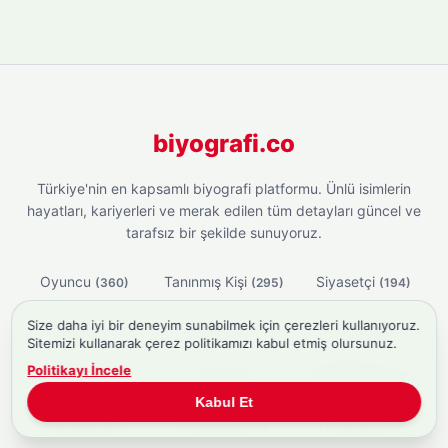
biyografi.co
Türkiye'nin en kapsamlı biyografi platformu. Ünlü isimlerin
hayatları, kariyerleri ve merak edilen tüm detayları güncel ve
tarafsız bir şekilde sunuyoruz.
Oyuncu
Tanınmış Kişi
Siyasetçi
(360)
(295)
(194)
Size daha iyi bir deneyim sunabilmek için çerezleri kullanıyoruz.
Yazar
Şarkıcı
İş İnsanı
(151)
(131)
(125)
Sitemizi kullanarak çerez politikamızı kabul etmiş olursunuz.
Politikayı İncele
Gazeteci
Sunucu
Akademisyen
(115)
(81)
(73)
Kabul Et
YouTuber
Hukukçu
Fenomen
(64)
(39)
(36)