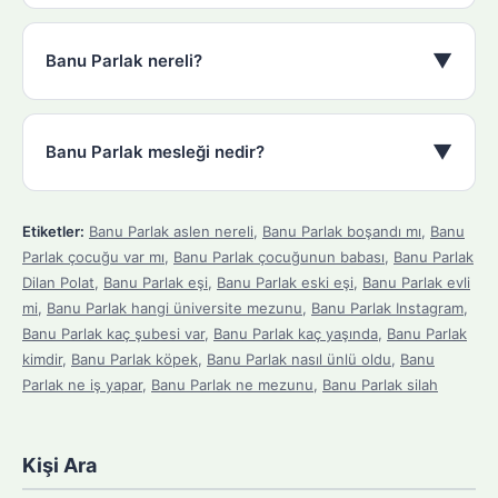
▼
Banu Parlak nereli?
▼
Banu Parlak mesleği nedir?
Etiketler:
Banu Parlak aslen nereli
,
Banu Parlak boşandı mı
,
Banu
Parlak çocuğu var mı
,
Banu Parlak çocuğunun babası
,
Banu Parlak
Dilan Polat
,
Banu Parlak eşi
,
Banu Parlak eski eşi
,
Banu Parlak evli
mi
,
Banu Parlak hangi üniversite mezunu
,
Banu Parlak Instagram
,
Banu Parlak kaç şubesi var
,
Banu Parlak kaç yaşında
,
Banu Parlak
kimdir
,
Banu Parlak köpek
,
Banu Parlak nasıl ünlü oldu
,
Banu
Parlak ne iş yapar
,
Banu Parlak ne mezunu
,
Banu Parlak silah
Kişi Ara