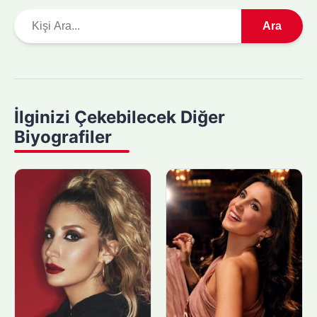
A
Ara
r
a
m
a
y
İlginizi Çekebilecek Diğer
a
Biyografiler
p
ı
n
: