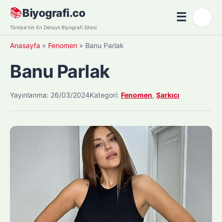
Skip
📚
Biyografi.co
☰
🌙
to
Menü
Türkiye'nin En Detaylı Biyografi Sitesi
content
Anasayfa
»
Fenomen
»
Banu Parlak
Banu Parlak
Yayınlanma: 26/03/2024
Kategori:
Fenomen
,
Şarkıcı