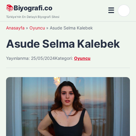
Skip
📚
Biyografi.co
☰
🌙
to
Menü
Türkiye'nin En Detaylı Biyografi Sitesi
content
Anasayfa
»
Oyuncu
»
Asude Selma Kalebek
Asude Selma Kalebek
Yayınlanma: 25/05/2024
Kategori:
Oyuncu