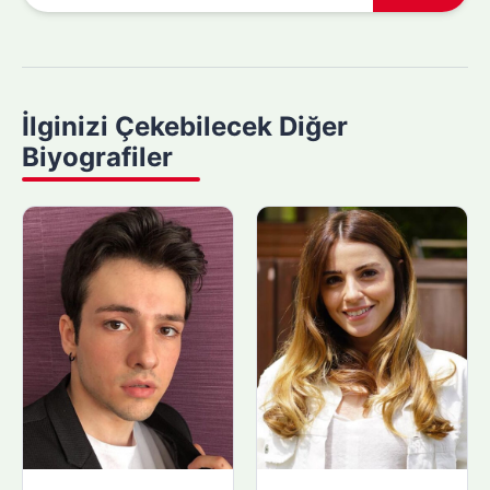
a
m
a
y
İlginizi Çekebilecek Diğer
a
Biyografiler
p
ı
n
: