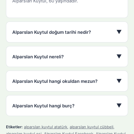
Alparslan Kuytul, 60 yaşındadır.
▼
Alparslan Kuytul doğum tarihi nedir?
▼
Alparslan Kuytul nereli?
▼
Alparslan Kuytul hangi okuldan mezun?
▼
Alparslan Kuytul hangi burç?
Etiketler:
alparslan kuytul atatürk
,
alparslan kuytul cübbeli
,
alparslan kuytul eşi
,
Alparslan Kuytul Facebook
,
Alparslan Kuytul