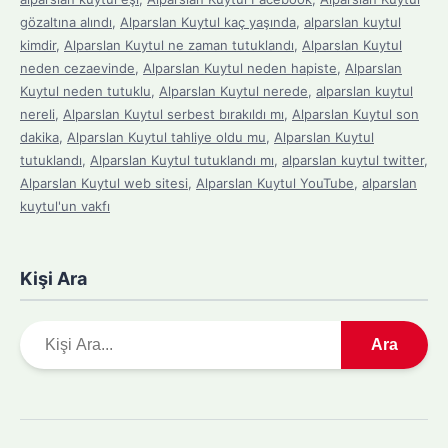
gözaltına alındı
,
Alparslan Kuytul kaç yaşında
,
alparslan kuytul
kimdir
,
Alparslan Kuytul ne zaman tutuklandı
,
Alparslan Kuytul
neden cezaevinde
,
Alparslan Kuytul neden hapiste
,
Alparslan
Kuytul neden tutuklu
,
Alparslan Kuytul nerede
,
alparslan kuytul
nereli
,
Alparslan Kuytul serbest bırakıldı mı
,
Alparslan Kuytul son
dakika
,
Alparslan Kuytul tahliye oldu mu
,
Alparslan Kuytul
tutuklandı
,
Alparslan Kuytul tutuklandı mı
,
alparslan kuytul twitter
,
Alparslan Kuytul web sitesi
,
Alparslan Kuytul YouTube
,
alparslan
kuytul'un vakfı
Kişi Ara
A
Ara
r
a
m
a