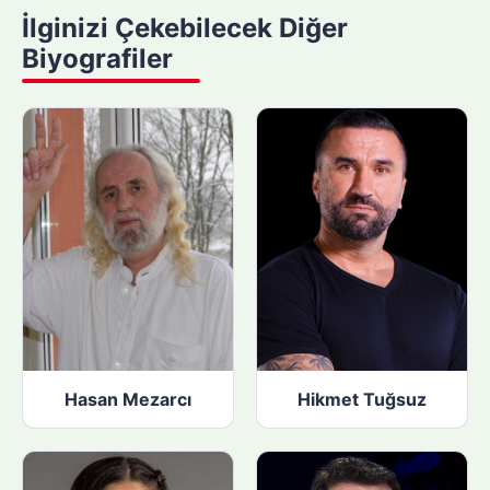
y
İlginizi Çekebilecek Diğer
a
Biyografiler
p
ı
n
:
Hasan Mezarcı
Hikmet Tuğsuz