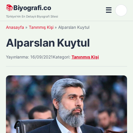
Skip
📚
Biyografi.co
☰
🌙
to
Menü
Türkiye'nin En Detaylı Biyografi Sitesi
content
Anasayfa
»
Tanınmış Kişi
»
Alparslan Kuytul
Alparslan Kuytul
Yayınlanma: 16/09/2021
Kategori:
Tanınmış Kişi