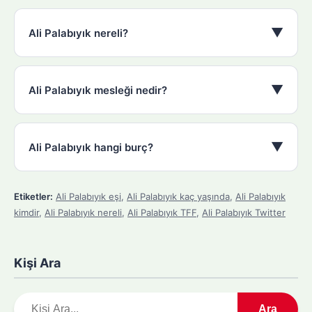
▼
Ali Palabıyık nereli?
▼
Ali Palabıyık mesleği nedir?
▼
Ali Palabıyık hangi burç?
Etiketler:
Ali Palabıyık eşi
,
Ali Palabıyık kaç yaşında
,
Ali Palabıyık
kimdir
,
Ali Palabıyık nereli
,
Ali Palabıyık TFF
,
Ali Palabıyık Twitter
Kişi Ara
A
Ara