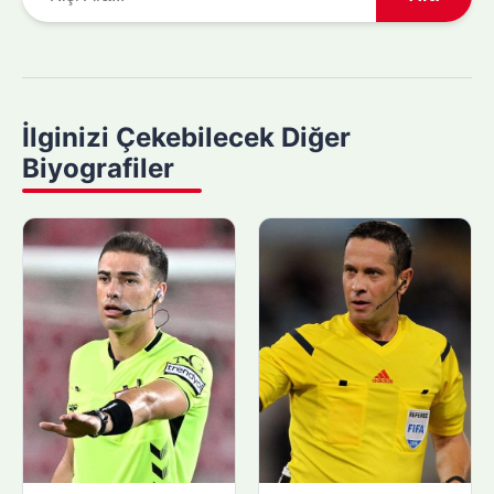
r
a
m
a
y
İlginizi Çekebilecek Diğer
a
Biyografiler
p
ı
n
: