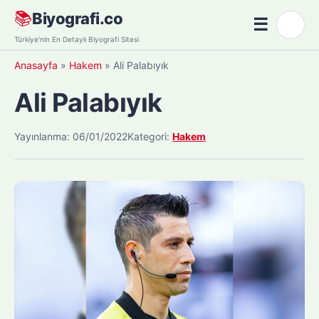
Skip
📚
Biyografi.co
☰
🌙
to
Menü
Türkiye'nin En Detaylı Biyografi Sitesi
content
Anasayfa
»
Hakem
»
Ali Palabıyık
Ali Palabıyık
Yayınlanma: 06/01/2022
Kategori:
Hakem