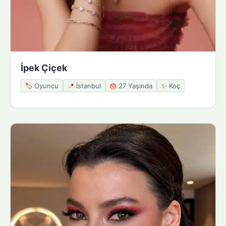
İpek Çiçek
🏷️
Oyuncu
📍
İstanbul
🎂
27 Yaşında
✨
Koç