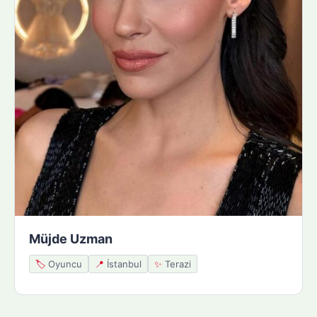
Müjde Uzman
🏷️
Oyuncu
📍
İstanbul
✨
Terazi