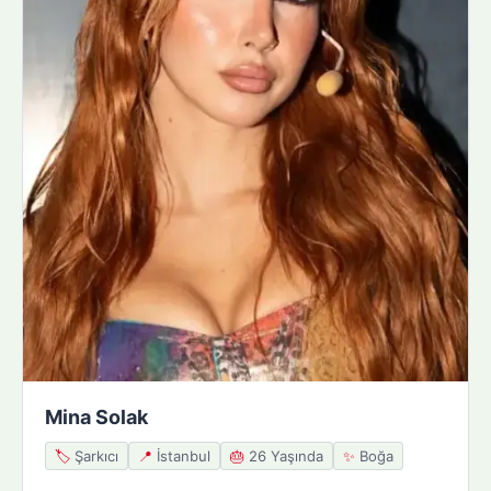
Mina Solak
🏷️
Şarkıcı
📍
İstanbul
🎂
26 Yaşında
✨
Boğa