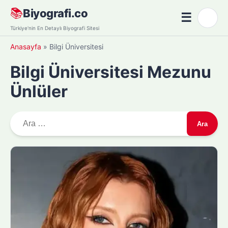
Skip
📚
Biyografi.co
☰
🌙
to
Menü
Türkiye'nin En Detaylı Biyografi Sitesi
content
Anasayfa
»
Bilgi Üniversitesi
Bilgi Üniversitesi Mezunu
Ünlüler
A
r
a
m
a
: