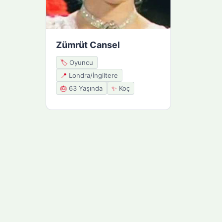
Zümrüt Cansel
🏷️
Oyuncu
📍
Londra/İngiltere
🎂
63 Yaşında
✨
Koç