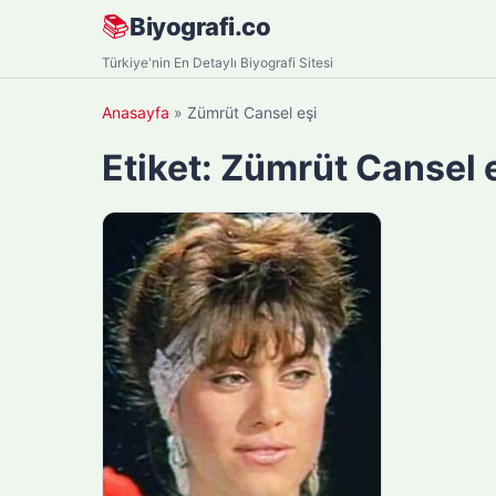
Skip
📚
Biyografi.co
to
Türkiye'nin En Detaylı Biyografi Sitesi
content
Anasayfa
»
Zümrüt Cansel eşi
Etiket:
Zümrüt Cansel 