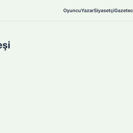
Oyuncu
Yazar
Siyasetçi
Gazetec
eşi