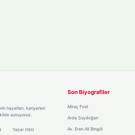
Son Biyografiler
Miraç Fırat
in hayatları, kariyerleri
ekilde sunuyoruz.
Arda Soydoğan
Av. Eren Ali Bingöl
Yazar
)
(151)