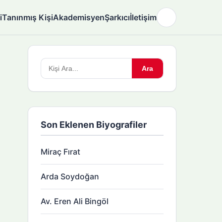
i
Tanınmış Kişi
Akademisyen
Şarkıcı
İletişim
🌙
Arama
Ara
yapın:
Son Eklenen Biyografiler
Miraç Fırat
Arda Soydoğan
Av. Eren Ali Bingöl