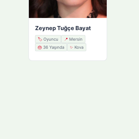
Zeynep Tuğçe Bayat
🏷️
Oyuncu
📍
Mersin
🎂
36 Yaşında
✨
Kova