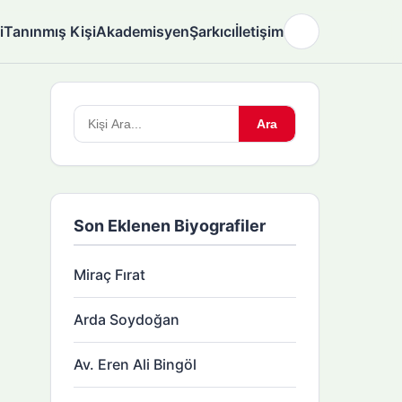
i
Tanınmış Kişi
Akademisyen
Şarkıcı
İletişim
🌙
Arama
Ara
yapın:
Son Eklenen Biyografiler
Miraç Fırat
Arda Soydoğan
Av. Eren Ali Bingöl