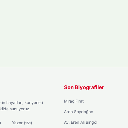
Son Biyografiler
Miraç Fırat
in hayatları, kariyerleri
ekilde sunuyoruz.
Arda Soydoğan
Av. Eren Ali Bingöl
Yazar
)
(151)