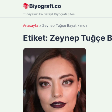
Skip
📚
Biyografi.co
to
Türkiye'nin En Detaylı Biyografi Sitesi
content
Anasayfa
»
Zeynep Tuğçe Bayat kimdir
Etiket:
Zeynep Tuğçe B