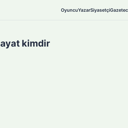
Oyuncu
Yazar
Siyasetçi
Gazetec
ayat kimdir