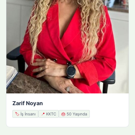
Zarif Noyan
🏷️
İş İnsanı
📍
KKTC
🎂
50 Yaşında