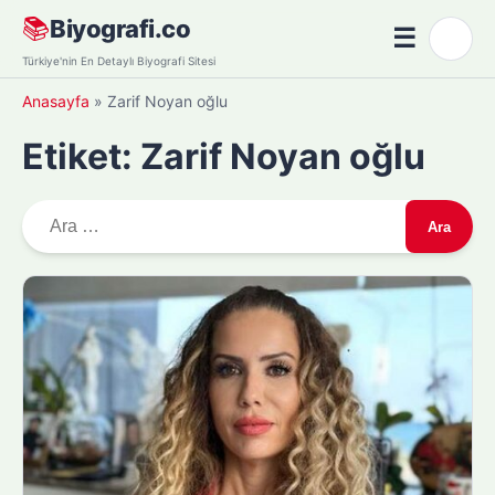
Skip
📚
Biyografi.co
☰
🌙
to
Menü
Türkiye'nin En Detaylı Biyografi Sitesi
content
Anasayfa
»
Zarif Noyan oğlu
Etiket:
Zarif Noyan oğlu
A
r
a
m
a
: