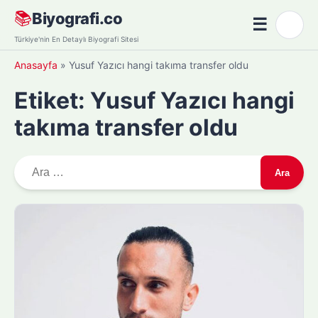
Skip
📚
Biyografi.co
☰
🌙
to
Menü
Türkiye'nin En Detaylı Biyografi Sitesi
content
Anasayfa
»
Yusuf Yazıcı hangi takıma transfer oldu
Etiket:
Yusuf Yazıcı hangi
takıma transfer oldu
A
r
a
m
a
: