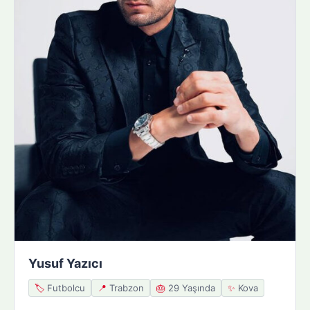
Yusuf Yazıcı
🏷️
Futbolcu
📍
Trabzon
🎂
29 Yaşında
✨
Kova