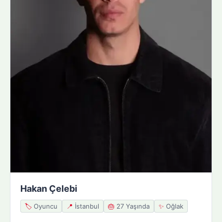
Hakan Çelebi
🏷️
Oyuncu
📍
İstanbul
🎂
27 Yaşında
✨
Oğlak