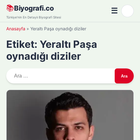
Skip
📚
Biyografi.co
☰
🌙
to
Menü
Türkiye'nin En Detaylı Biyografi Sitesi
content
Anasayfa
»
Yeraltı Paşa oynadığı diziler
Etiket:
Yeraltı Paşa
oynadığı diziler
A
r
a
m
a
: