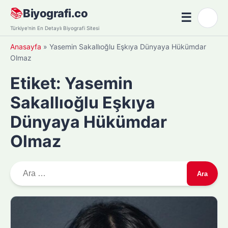
Skip
📚
Biyografi.co
☰
🌙
to
Menü
Türkiye'nin En Detaylı Biyografi Sitesi
content
Anasayfa
»
Yasemin Sakallıoğlu Eşkıya Dünyaya Hükümdar
Olmaz
Etiket:
Yasemin
Sakallıoğlu Eşkıya
Dünyaya Hükümdar
Olmaz
A
r
a
m
a