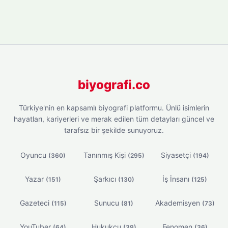
biyografi.co
Türkiye'nin en kapsamlı biyografi platformu. Ünlü isimlerin
hayatları, kariyerleri ve merak edilen tüm detayları güncel ve
tarafsız bir şekilde sunuyoruz.
Oyuncu
Tanınmış Kişi
Siyasetçi
(360)
(295)
(194)
Yazar
Şarkıcı
İş İnsanı
(151)
(130)
(125)
Gazeteci
Sunucu
Akademisyen
(115)
(81)
(73)
YouTuber
Hukukçu
Fenomen
(64)
(39)
(36)