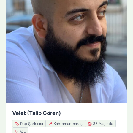
Velet (Talip Gören)
🏷️
Rap Şarkıcısı
📍
Kahramanmaraş
🎂
35 Yaşında
✨
Koç