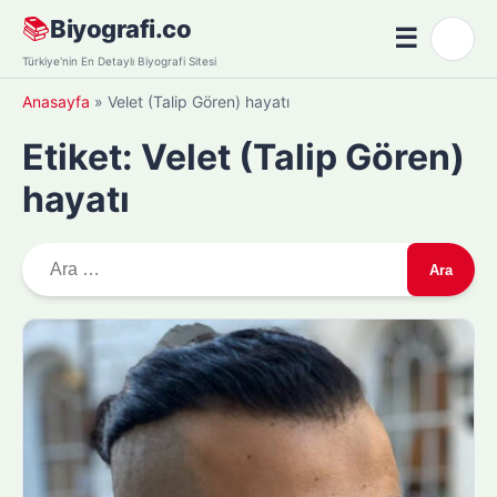
Skip
📚
Biyografi.co
☰
🌙
to
Menü
Türkiye'nin En Detaylı Biyografi Sitesi
content
Anasayfa
»
Velet (Talip Gören) hayatı
Etiket:
Velet (Talip Gören)
hayatı
A
r
a
m
a
: